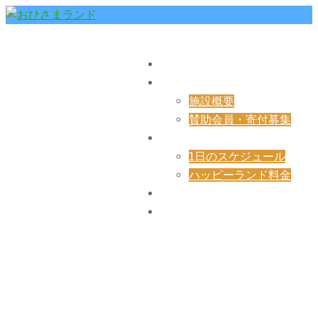
コ
ン
ト
ハッピー
テ
グ
HOME
ン
ル
ランドへ
ご案内
ツ
メ
施設概要
へ
ようこ
ニ
賛助会員・寄付募集
ス
ュ
そ！
ハッピーランド
キ
ー
1日のスケジュール
ッ
ハッピーランド料金
プ
ブログ
お問い合せ