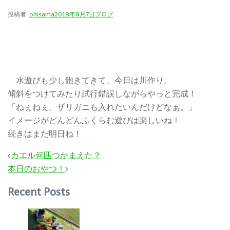
投稿者:
ohisama
2018年8月7日
ブログ
水遊びも少し飽きてきて、今日は川作り。
傾斜をつけてみたり試行錯誤しながらやっと完成！
「ねぇねぇ、ザリガニも入れたいんだけどなぁ。」
イメージがどんどんふくらむ遊びは楽しいね！
続きはまた明日ね！
投
カエル何匹つかまえた？
稿
本日のおやつ！
ナ
Recent Posts
ビ
ゲ
ー