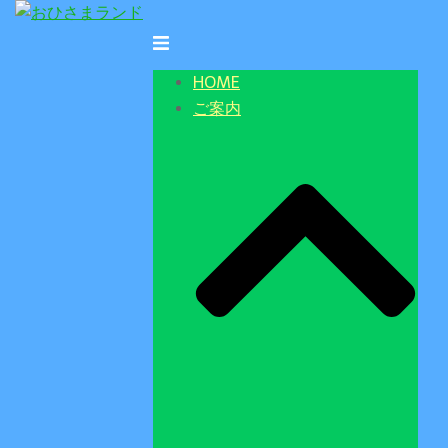
コ
ン
ト
テ
グ
HOME
ン
ル
ご案内
ツ
メ
へ
ニ
ス
ュ
キ
ー
ッ
プ