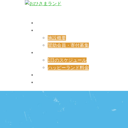
コ
ン
ト
テ
グ
HOME
ン
ル
ご案内
ツ
メ
施設概要
へ
ニ
賛助会員・寄付募集
ス
ュ
ハッピーランド
キ
ー
1日のスケジュール
ッ
ハッピーランド料金
プ
ブログ
お問い合せ