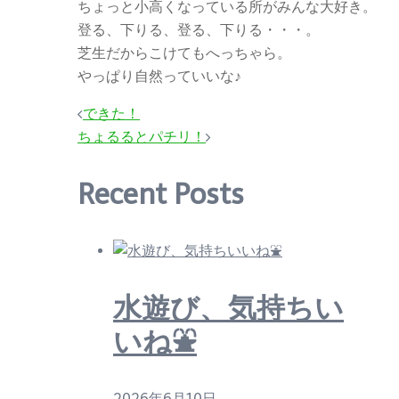
ちょっと小高くなっている所がみんな大好き。
登る、下りる、登る、下りる・・・。
芝生だからこけてもへっちゃら。
やっぱり自然っていいな♪
投
できた！
ちょるるとパチリ！
稿
ナ
Recent Posts
ビ
ゲ
ー
水遊び、気持ちい
シ
いね⛲
ョ
ン
2026年6月10日