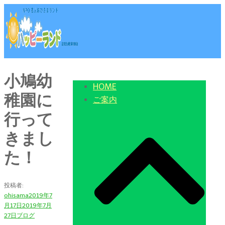
コ
ン
テ
ン
ツ
ト
へ
小鳩幼
グ
HOME
ス
ル
稚園に
ご案内
キ
メ
ッ
行って
ニ
プ
ュ
きまし
ー
た！
投稿者:
ohisama
2019年7
月17日
2019年7月
27日
ブログ