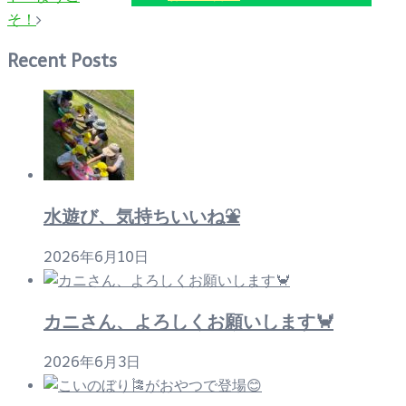
そ！
ビ
ゲ
Recent Posts
ー
シ
ョ
ン
水遊び、気持ちいいね⛲
2026年6月10日
カニさん、よろしくお願いします🦀
2026年6月3日