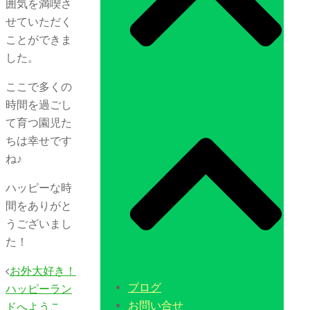
囲気を満喫さ
せていただく
ことができま
した。
ここで多くの
時間を過ごし
て育つ園児た
ちは幸せです
ね♪
ハッピーな時
間をありがと
うございまし
た！
投
お外大好き！
稿
ブログ
ハッピーラン
お問い合せ
ナ
ドへようこ