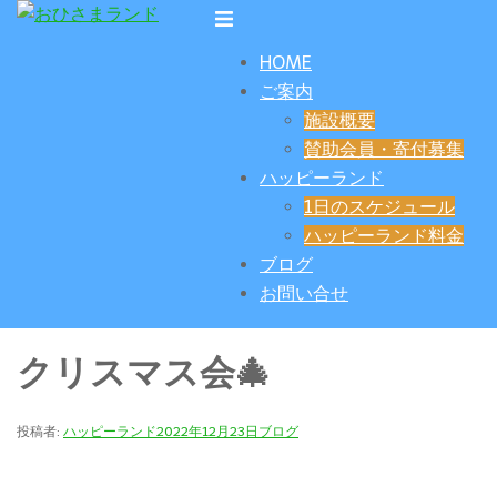
コ
ト
ン
グ
HOME
テ
ル
ご案内
ン
メ
施設概要
ツ
ニ
賛助会員・寄付募集
へ
ュ
ハッピーランド
ス
ー
1日のスケジュール
キ
ハッピーランド料金
ッ
ブログ
プ
お問い合せ
クリスマス会🎄
投稿者:
ハッピーランド
2022年12月23日
ブログ