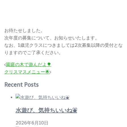
お待たせしました。
次年度の募集について、お知らせいたします。
なお、1歳児クラスにつきましては2次募集以降の受付とな
りますのでご了承ください。
投
園庭の木で遊んだよ🌳
稿
クリスマスメニュー🌟
ナ
Recent Posts
ビ
ゲ
ー
水遊び、気持ちいいね⛲
シ
ョ
2026年6月10日