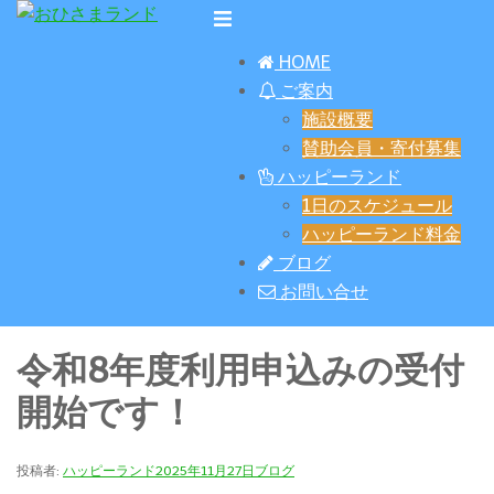
コ
ト
ン
グ
HOME
テ
ル
ご案内
ン
メ
施設概要
ツ
ニ
賛助会員・寄付募集
へ
ュ
ハッピーランド
ス
ー
1日のスケジュール
キ
ハッピーランド料金
ッ
ブログ
プ
お問い合せ
令和8年度利用申込みの受付
開始です！
投稿者:
ハッピーランド
2025年11月27日
ブログ